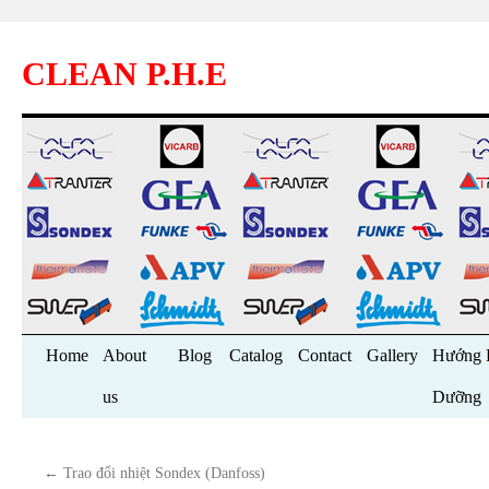
CLEAN P.H.E
Skip
Home
About
Blog
Catalog
Contact
Gallery
Hướng 
to
us
Dưỡng
content
←
Trao đổi nhiệt Sondex (Danfoss)