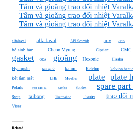
Tấm và gioăng trao đổi nhiệt Varal
Tấm và gioăng trao đổi nhiệt Varal
Tấm và gioăng trao đổi nhiệt Varal
alfa laval
apv
ares
alfalaval
API Schmidt
Cheon Myung
CMC
bộ sinh hàn
Cipriani
gasket
gioăng
Hexonic
Hisaka
GEA
Hyeopsin
kamui
Kelvion
kelvion heat 
hàn quốc
plate
plate 
két làm mát
Mueller
LHE
spare part
Polaris
Sondex
ron cao su
sambo
trao đổi n
taibong
Tranter
Swep
Thermaline
Viser
Related