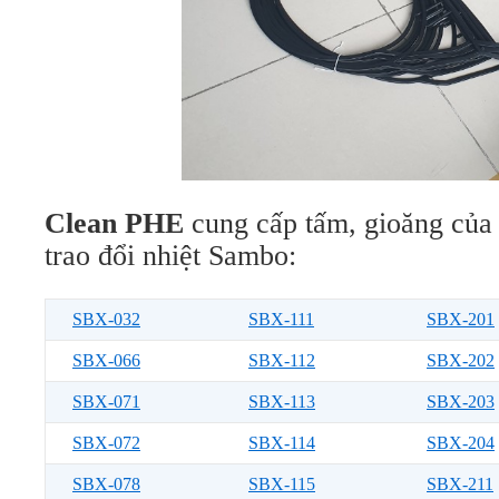
Clean PHE
cung cấp tấm, gioăng của
trao đổi nhiệt Sambo:
SBX-032
SBX-111
SBX-201
SBX-066
SBX-112
SBX-202
SBX-071
SBX-113
SBX-203
SBX-072
SBX-114
SBX-204
SBX-078
SBX-115
SBX-211