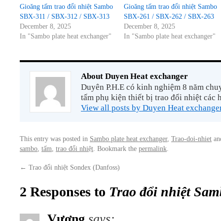
Gioăng tấm trao đổi nhiệt Sambo
Gioăng tấm trao đổi nhiệt Sambo
SBX-311 / SBX-312 / SBX-313
SBX-261 / SBX-262 / SBX-263
December 8, 2025
December 8, 2025
In "Sambo plate heat exchanger"
In "Sambo plate heat exchanger"
About Duyen Heat exchanger
Duyên P.H.E có kinh nghiệm 8 năm chuyê
tấm phụ kiện thiết bị trao đổi nhiệt các 
View all posts by Duyen Heat exchange
This entry was posted in
Sambo plate heat exchanger
,
Trao-doi-nhiet
an
sambo
,
tấm
,
trao đổi nhiệt
. Bookmark the
permalink
.
←
Trao đổi nhiệt Sondex (Danfoss)
2 Responses to
Trao đổi nhiệt Sam
Vương
says: