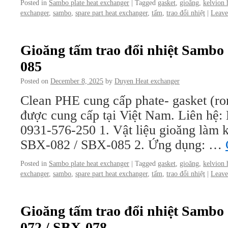
Posted in
Sambo plate heat exchanger
|
Tagged
gasket
,
gioăng
,
kelvion 
exchanger
,
sambo
,
spare part heat exchanger
,
tấm
,
trao đổi nhiệt
|
Leave
Gioăng tấm trao đổi nhiệt Sambo
085
Posted on
December 8, 2025
by
Duyen Heat exchanger
Clean PHE cung cấp phate- gasket (ro
được cung cấp tại Việt Nam. Liên hệ
0931-576-250 1. Vật liệu gioăng làm kí
SBX-082 / SBX-085 2. Ứng dụng: …
Posted in
Sambo plate heat exchanger
|
Tagged
gasket
,
gioăng
,
kelvion 
exchanger
,
sambo
,
spare part heat exchanger
,
tấm
,
trao đổi nhiệt
|
Leave
Gioăng tấm trao đổi nhiệt Sambo
072 / SBX-078