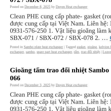
Posted on
December 8, 2025
by
Duyen Heat exchanger
Clean PHE cung cấp phate- gasket (ro
được cung cấp tại Việt Nam. Liên hệ
0931-576-250 1. Vật liệu gioăng làm kí
SBX-071 / SBX-072 / SBX-078 2. …
Posted in
Sambo plate heat exchanger
|
Tagged
gasket
,
gioăng
,
kelvion 
exchanger
,
sambo
,
spare part heat exchanger
,
tấm
,
trao đổi nhiệt
|
Leave
Gioăng tấm trao đổi nhiệt Sambo
066
Posted on
December 3, 2025
by
Duyen Heat exchanger
Clean PHE cung cấp phate- gasket (ro
được cung cấp tại Việt Nam. Liên hệ
0931-576-250 1. Vật liệu gioăng làm kí