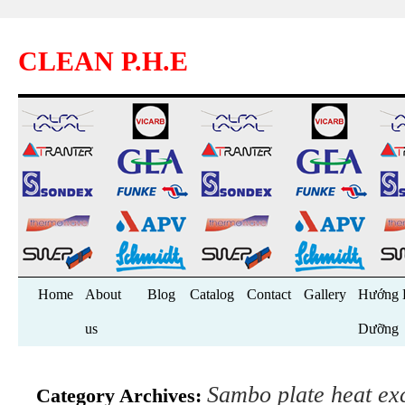
CLEAN P.H.E
Skip
Home
About
Blog
Catalog
Contact
Gallery
Hướng 
to
us
Dưỡng
content
Sambo plate heat ex
Category Archives: