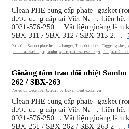
Clean PHE cung cấp phate- gasket (ro
được cung cấp tại Việt Nam. Liên hệ
0931-576-250 1. Vật liệu gioăng làm kí
SBX-311 / SBX-312 / SBX-313 2. …
Posted in
Sambo plate heat exchanger
,
Trao-doi-nhiet
|
Tagged
gasket
,
plate heat exchanger
,
sambo
,
spare part heat exchanger
,
tấm
,
trao đổi nh
Gioăng tấm trao đổi nhiệt Sambo
262 / SBX-263
Posted on
December 8, 2025
by
Duyen Heat exchanger
Clean PHE cung cấp phate- gasket (ro
được cung cấp tại Việt Nam. Liên hệ
0931-576-250 1. Vật liệu gioăng làm kí
SBX-261 / SBX-262 / SBX-263 2. …