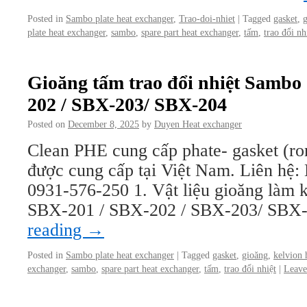
Posted in
Sambo plate heat exchanger
,
Trao-doi-nhiet
|
Tagged
gasket
,
plate heat exchanger
,
sambo
,
spare part heat exchanger
,
tấm
,
trao đổi nh
Gioăng tấm trao đổi nhiệt Sambo
202 / SBX-203/ SBX-204
Posted on
December 8, 2025
by
Duyen Heat exchanger
Clean PHE cung cấp phate- gasket (ro
được cung cấp tại Việt Nam. Liên hệ
0931-576-250 1. Vật liệu gioăng làm kí
SBX-201 / SBX-202 / SBX-203/ SB
reading
→
Posted in
Sambo plate heat exchanger
|
Tagged
gasket
,
gioăng
,
kelvion 
exchanger
,
sambo
,
spare part heat exchanger
,
tấm
,
trao đổi nhiệt
|
Leave