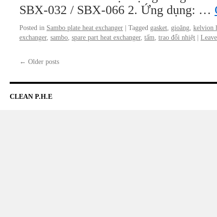
SBX-032 / SBX-066 2. Ứng dụng: …
Posted in
Sambo plate heat exchanger
|
Tagged
gasket
,
gioăng
,
kelvion 
exchanger
,
sambo
,
spare part heat exchanger
,
tấm
,
trao đổi nhiệt
|
Leave
←
Older posts
CLEAN P.H.E