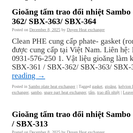
Gioăng tấm trao đổi nhiệt Sambo
362/ SBX-363/ SBX-364
Posted on
December 8, 2025
by
Duyen Heat exchanger
Clean PHE cung cấp phate- gasket (ro
được cung cấp tại Việt Nam. Liên hệ
0931-576-250 1. Vật liệu gioăng làm kí
SBX-361 / SBX-362/ SBX-363/ SBX-
reading
→
Posted in
Sambo plate heat exchanger
|
Tagged
gasket
,
gioăng
,
kelvion 
exchanger
,
sambo
,
spare part heat exchanger
,
tấm
,
trao đổi nhiệt
|
Leave
Gioăng tấm trao đổi nhiệt Sambo
/ SBX-313
Posted on
December 8, 2025
by
Duyen Heat exchanger