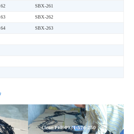
162
SBX-261
163
SBX-262
164
SBX-263
: