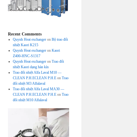
Recent Comments
Quynh Heat exchanger
on
Bộ trao đổi
nhiệt Kaori K215
Quynh Heat exchanger
on
Kaori
Z400-HNC-S1317
Quynh Heat exchanger
on
Trao đổi
nhiệt Kaori dạng hàn kín
Trao đổi nhiệt Alfa Laval M10 —
CLEAN P.H.ECLEAN P.H.E
on
Trao
đổi nhiệt M3 Alfalaval
Trao đổi nhiệt Alfa Laval MA30 —
CLEAN P.H.ECLEAN P.H.E
on
Trao
đổi nhiệt M10 Alfalaval