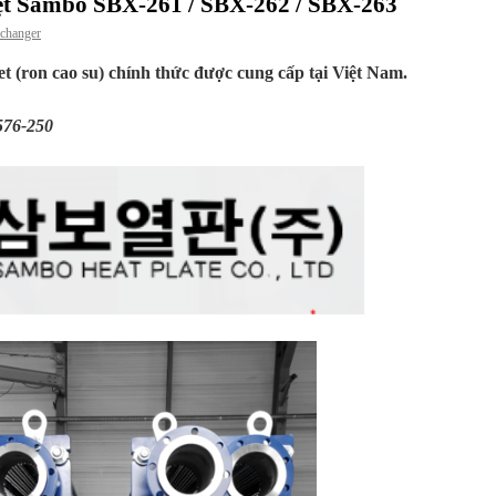
iệt Sambo SBX-261 / SBX-262 / SBX-263
changer
t (ron cao su) chính thức được cung cấp tại Việt Nam.
576-250