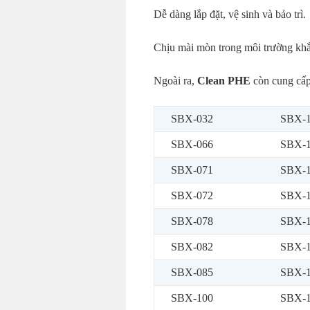
Dễ dàng lắp đặt, vệ sinh và bảo trì.
Chịu mài mòn trong môi trường khắ
Ngoài ra,
Clean PHE
còn cung cấp
SBX-032
SBX-1
SBX-066
SBX-1
SBX-071
SBX-1
SBX-072
SBX-1
SBX-078
SBX-1
SBX-082
SBX-
SBX-085
SBX-
SBX-100
SBX-