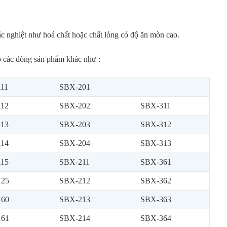
c nghiệt như hoá chất hoặc chất lỏng có độ ăn mòn cao.
 các dòng sản phẩm khác như :
11
SBX-201
12
SBX-202
SBX-311
13
SBX-203
SBX-312
14
SBX-204
SBX-313
15
SBX-211
SBX-361
125
SBX-212
SBX-362
160
SBX-213
SBX-363
161
SBX-214
SBX-364