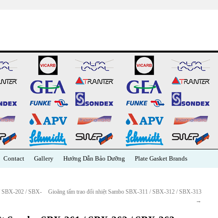
Contact
Gallery
Hướng Dẫn Bảo Dưỡng
Plate Gasket Brands
 / SBX-202 / SBX-
Gioăng tấm trao đổi nhiệt Sambo SBX-311 / SBX-312 / SBX-313
→