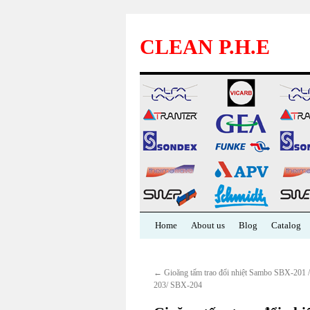
CLEAN P.H.E
Skip
Home
About us
Blog
Catalog
to
←
Gioăng tấm trao đổi nhiệt Sambo SBX-201
content
203/ SBX-204