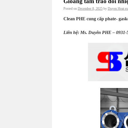
Gioăng tấm trao đổi nh
Posted on
December 8, 2025
by
Duyen Heat ex
Clean PHE cung cấp phate- gaske
Liên hệ: Ms. Duyên PHE – 0931-