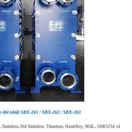
rao đổi nhiệt SBX-261 / SBX-262 / SBX-263
6L Stainless,304 Stainless, Titanium, Hastelloy, 904L, SMO254 và