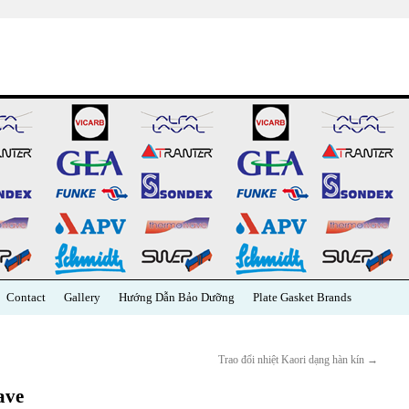
Contact
Gallery
Hướng Dẫn Bảo Dưỡng
Plate Gasket Brands
Trao đổi nhiệt Kaori dạng hàn kín
→
ave