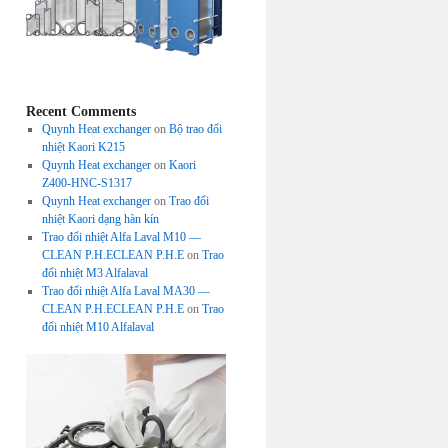
Recent Comments
Quynh Heat exchanger
on
Bộ trao đổi
nhiệt Kaori K215
Quynh Heat exchanger
on
Kaori
Z400-HNC-S1317
Quynh Heat exchanger
on
Trao đổi
nhiệt Kaori dạng hàn kín
Trao đổi nhiệt Alfa Laval M10 —
CLEAN P.H.ECLEAN P.H.E
on
Trao
đổi nhiệt M3 Alfalaval
Trao đổi nhiệt Alfa Laval MA30 —
CLEAN P.H.ECLEAN P.H.E
on
Trao
đổi nhiệt M10 Alfalaval