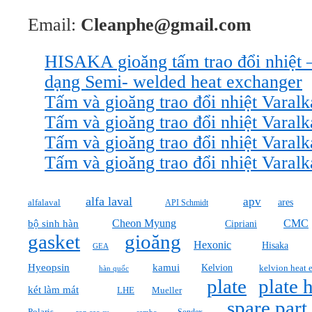
Email:
Cleanphe@gmail.com
HISAKA gioăng tấm trao đổi nhiệ
dạng Semi- welded heat exchanger
Tấm và gioăng trao đổi nhiệt Varal
Tấm và gioăng trao đổi nhiệt Varal
Tấm và gioăng trao đổi nhiệt Varal
Tấm và gioăng trao đổi nhiệt Varal
alfa laval
apv
ares
alfalaval
API Schmidt
Cheon Myung
CMC
bộ sinh hàn
Cipriani
gasket
gioăng
Hexonic
Hisaka
GEA
Hyeopsin
kamui
Kelvion
kelvion heat 
hàn quốc
plate
plate 
két làm mát
Mueller
LHE
spare part