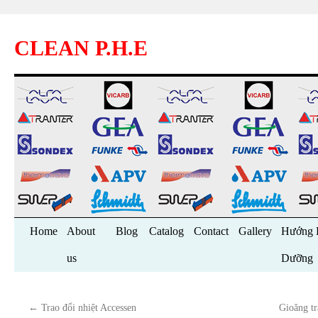
CLEAN P.H.E
Skip
Home
About
Blog
Catalog
Contact
Gallery
Hướng 
to
us
Dưỡng
content
←
Trao đổi nhiệt Accessen
Gioăng t