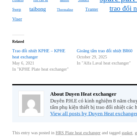
Polaris
Sondex
ron cao su
sambo
trao đổi n
taibong
Tranter
Swep
Thermaline
Viser
Related
Trao đổi nhiệt KPHE – KPHE
Gioăng tấm trao đổi nhiệt BR60
heat exchanger
October 29, 2025
May 6, 2021
In "Alfa Laval heat exchanger"
In "KPHE Plate heat exchanger"
About Duyen Heat exchanger
Duyên P.H.E có kinh nghiệm 8 năm chuyê
tấm phụ kiện thiết bị trao đổi nhiệt các 
View all posts by Duyen Heat exchange
This entry was posted in
HRS Plate heat exchanger
and tagged
gasket
,
g