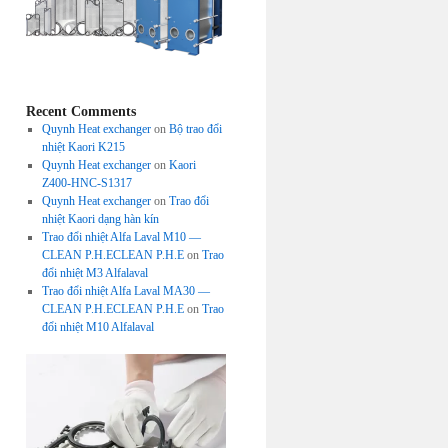
Recent Comments
Quynh Heat exchanger
on
Bộ trao đổi
nhiệt Kaori K215
Quynh Heat exchanger
on
Kaori
Z400-HNC-S1317
Quynh Heat exchanger
on
Trao đổi
nhiệt Kaori dạng hàn kín
Trao đổi nhiệt Alfa Laval M10 —
CLEAN P.H.ECLEAN P.H.E
on
Trao
đổi nhiệt M3 Alfalaval
Trao đổi nhiệt Alfa Laval MA30 —
CLEAN P.H.ECLEAN P.H.E
on
Trao
đổi nhiệt M10 Alfalaval