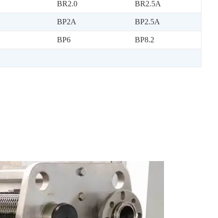
BR2.0
BR2.5A
BP2A
BP2.5A
BP6
BP8.2