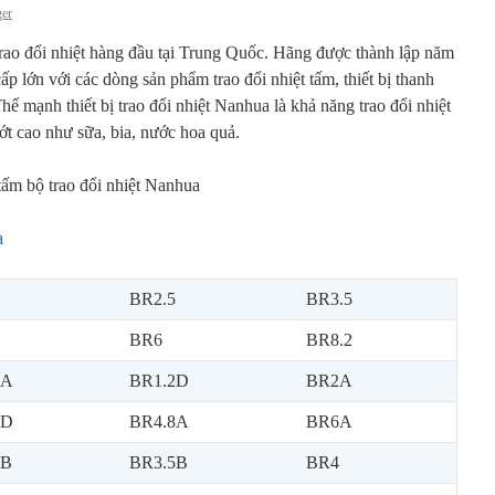
ger
rao đổi nhiệt hàng đầu tại Trung Quốc. Hãng được thành lập năm
ấp lớn với các dòng sản phẩm trao đổi nhiệt tấm, thiết bị thanh
Thế mạnh thiết bị trao đổi nhiệt Nanhua là khả năng trao đổi nhiệt
ớt cao như sữa, bia, nước hoa quả.
 tấm bộ trao đổi nhiệt Nanhua
a
BR2.5
BR3.5
BR6
BR8.2
2A
BR1.2D
BR2A
5D
BR4.8A
BR6A
5B
BR3.5B
BR4