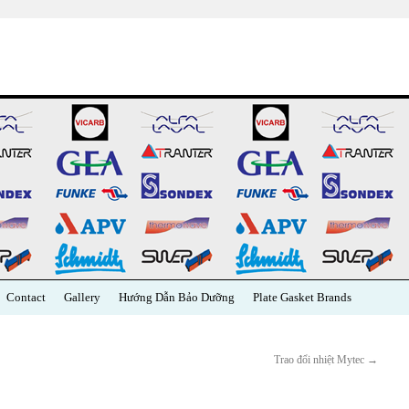
Contact
Gallery
Hướng Dẫn Bảo Dưỡng
Plate Gasket Brands
Trao đổi nhiệt Mytec
→