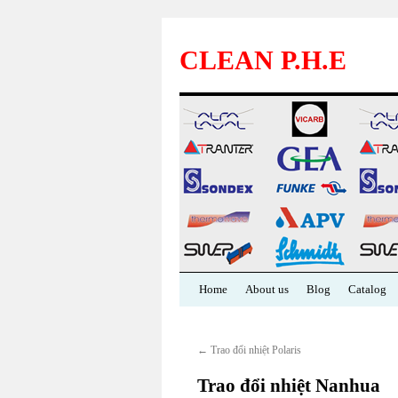
CLEAN P.H.E
Skip
Home
About us
Blog
Catalog
to
←
Trao đổi nhiệt Polaris
content
Trao đổi nhiệt Nanhua