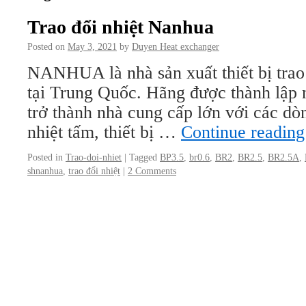
Trao đổi nhiệt Nanhua
Posted on
May 3, 2021
by
Duyen Heat exchanger
NANHUA là nhà sản xuất thiết bị trao
tại Trung Quốc. Hãng được thành lập 
trở thành nhà cung cấp lớn với các dò
nhiệt tấm, thiết bị …
Continue readin
Posted in
Trao-doi-nhiet
|
Tagged
BP3.5
,
br0.6
,
BR2
,
BR2.5
,
BR2.5A
,
shnanhua
,
trao đổi nhiệt
|
2 Comments