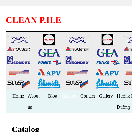
CLEAN P.H.E
Skip
Home
About
Blog
Catalog
Contact
Gallery
Hướng 
to
us
Dưỡng
content
Catalog