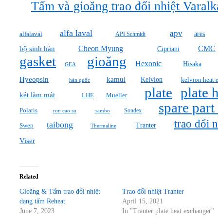
Tấm và gioăng trao đổi nhiệt Varal
alfa laval
apv
ares
alfalaval
API Schmidt
Cheon Myung
CMC
bộ sinh hàn
Cipriani
gasket
gioăng
Hexonic
Hisaka
GEA
Hyeopsin
kamui
Kelvion
kelvion heat 
hàn quốc
plate
plate 
két làm mát
Mueller
LHE
spare part
Polaris
Sondex
ron cao su
sambo
trao đổi n
taibong
Tranter
Swep
Thermaline
Viser
Related
Gioăng & Tấm trao đổi nhiệt
Trao đổi nhiệt Tranter
dạng tấm Reheat
April 15, 2021
June 7, 2023
In "Tranter plate heat exchanger"