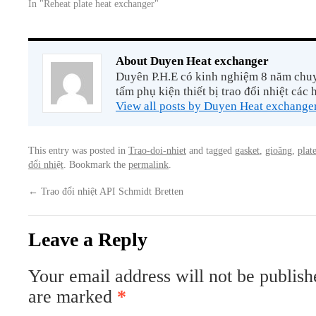
In "Reheat plate heat exchanger"
About Duyen Heat exchanger
Duyên P.H.E có kinh nghiệm 8 năm chuyê
tấm phụ kiện thiết bị trao đổi nhiệt các 
View all posts by Duyen Heat exchange
This entry was posted in
Trao-doi-nhiet
and tagged
gasket
,
gioăng
,
plat
đổi nhiệt
. Bookmark the
permalink
.
←
Trao đổi nhiệt API Schmidt Bretten
Leave a Reply
Your email address will not be publish
are marked
*