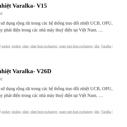
nhiệt Varalka- V15
er
c sử dụng rộng rãi trong các hệ thống trao đổi nhiệt UCB, OPU,
y phát điện trong các nhà máy thuỷ điện tại Việt Nam. …
d
gasket
,
gioăng
,
plate
,
plate heat exchanger
,
spare part heat exchanger
,
tấm
,
Varalka
|
nhiệt Varalka- V26D
er
c sử dụng rộng rãi trong các hệ thống trao đổi nhiệt UCB, OPU,
y phát điện trong các nhà máy thuỷ điện tại Việt Nam. …
d
gasket
,
gioăng
,
plate
,
plate heat exchanger
,
spare part heat exchanger
,
tấm
,
Varalka
|