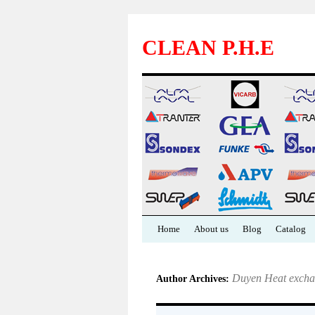
CLEAN P.H.E
Skip
Home
About us
Blog
Catalog
to
Duyen Heat excha
Author Archives:
content