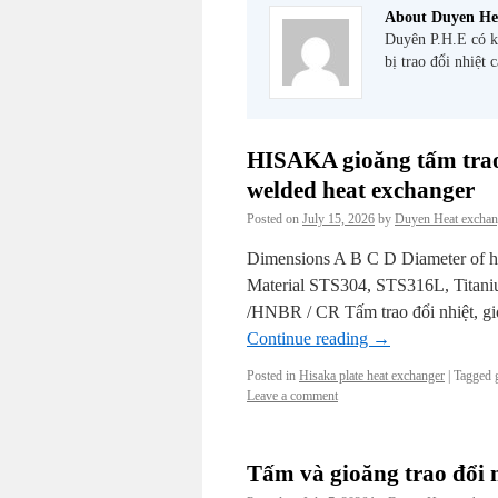
About Duyen He
Duyên P.H.E có ki
bị trao đổi nhiệt 
HISAKA gioăng tấm trao
welded heat exchanger
Posted on
July 15, 2026
by
Duyen Heat exchan
Dimensions A B C D Diameter of 
Material STS304, STS316L, Tita
/HNBR / CR Tấm trao đổi nhiệt, g
Continue reading
→
Posted in
Hisaka plate heat exchanger
|
Tagged
Leave a comment
Tấm và gioăng trao đổi 