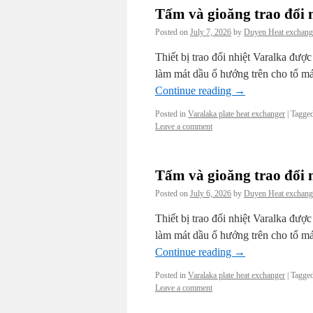
Tấm và gioăng trao đổi 
Posted on
July 7, 2026
by
Duyen Heat exchang
Thiết bị trao đổi nhiệt Varalka đượ
làm mát dầu ổ hướng trên cho tổ má
Continue reading
→
Posted in
Varalaka plate heat exchanger
|
Tagge
Leave a comment
Tấm và gioăng trao đổi 
Posted on
July 6, 2026
by
Duyen Heat exchang
Thiết bị trao đổi nhiệt Varalka đượ
làm mát dầu ổ hướng trên cho tổ má
Continue reading
→
Posted in
Varalaka plate heat exchanger
|
Tagge
Leave a comment