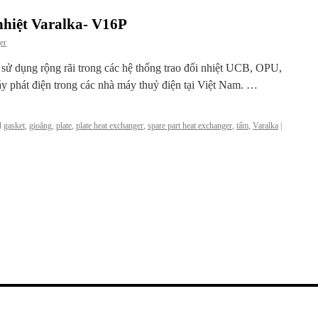
nhiệt Varalka- V16P
er
c sử dụng rộng rãi trong các hệ thống trao đổi nhiệt UCB, OPU,
y phát điện trong các nhà máy thuỷ điện tại Việt Nam. …
d
gasket
,
gioăng
,
plate
,
plate heat exchanger
,
spare part heat exchanger
,
tấm
,
Varalka
|