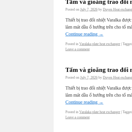
Tấm và gioăng trao đổi 
Posted on
July 7, 2026
by
Duyen Heat exchang
Thiết bị trao đổi nhiệt Varalka đượ
làm mát dầu ổ hướng trên cho tổ má
Continue reading
→
Posted in
Varalaka plate heat exchanger
|
Tagge
Leave a comment
Tấm và gioăng trao đổi 
Posted on
July 7, 2026
by
Duyen Heat exchang
Thiết bị trao đổi nhiệt Varalka đượ
làm mát dầu ổ hướng trên cho tổ má
Continue reading
→
Posted in
Varalaka plate heat exchanger
|
Tagge
Leave a comment