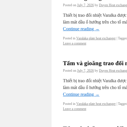
Posted on
July 7, 2026
by
Duyen Heat exchang
Thiết bị trao đổi nhiệt Varalka đượ
làm mát dầu ổ hướng trên cho tổ má
Continue reading
→
Posted in
Varalaka plate heat exchanger
|
Tagge
Leave a comment
Tấm và gioăng trao đổi 
Posted on
July 7, 2026
by
Duyen Heat exchang
Thiết bị trao đổi nhiệt Varalka đượ
làm mát dầu ổ hướng trên cho tổ má
Continue reading
→
Posted in
Varalaka plate heat exchanger
|
Tagge
Leave a comment