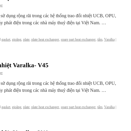
er
c sử dụng rộng rãi trong các hệ thống trao đổi nhiệt UCB, OPU,
y phát điện trong các nhà máy thuỷ điện tại Việt Nam. …
d
gasket
,
gioăng
,
plate
,
plate heat exchanger
,
spare part heat exchanger
,
tấm
,
Varalka
|
nhiệt Varalka- V45
er
c sử dụng rộng rãi trong các hệ thống trao đổi nhiệt UCB, OPU,
y phát điện trong các nhà máy thuỷ điện tại Việt Nam. …
d
gasket
,
gioăng
,
plate
,
plate heat exchanger
,
spare part heat exchanger
,
tấm
,
Varalka
|