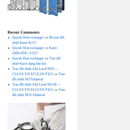
Recent Comments
Quynh Heat exchanger
on
Bộ trao đổi
nhiệt Kaori K215
Quynh Heat exchanger
on
Kaori
Z400-HNC-S1317
Quynh Heat exchanger
on
Trao đổi
nhiệt Kaori dạng hàn kín
Trao đổi nhiệt Alfa Laval M10 —
CLEAN P.H.ECLEAN P.H.E
on
Trao
đổi nhiệt M3 Alfalaval
Trao đổi nhiệt Alfa Laval MA30 —
CLEAN P.H.ECLEAN P.H.E
on
Trao
đổi nhiệt M10 Alfalaval