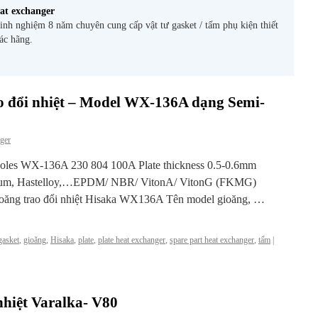
at exchanger
nh nghiệm 8 năm chuyên cung cấp vật tư gasket / tấm phụ kiện thiết
các hãng.
 đổi nhiệt – Model WX-136A dạng Semi-
ger
holes WX-136A 230 804 100A Plate thickness 0.5-0.6mm
nium, Hastelloy,…EPDM/ NBR/ VitonA/ VitonG (FKMG)
ioăng trao đổi nhiệt Hisaka WX136A Tên model gioăng, …
gasket
,
gioăng
,
Hisaka
,
plate
,
plate heat exchanger
,
spare part heat exchanger
,
tấm
|
nhiệt Varalka- V80