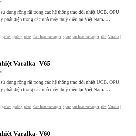
er
c sử dụng rộng rãi trong các hệ thống trao đổi nhiệt UCB, OPU,
y phát điện trong các nhà máy thuỷ điện tại Việt Nam. …
d
gasket
,
gioăng
,
plate
,
plate heat exchanger
,
spare part heat exchanger
,
tấm
,
Varalka
|
nhiệt Varalka- V65
er
c sử dụng rộng rãi trong các hệ thống trao đổi nhiệt UCB, OPU,
y phát điện trong các nhà máy thuỷ điện tại Việt Nam. …
d
gasket
,
gioăng
,
plate
,
plate heat exchanger
,
spare part heat exchanger
,
tấm
,
Varalka
|
nhiệt Varalka- V60