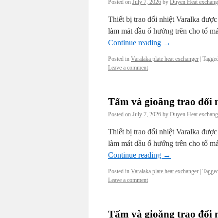
Posted on
July 7, 2026
by
Duyen Heat exchang
Thiết bị trao đổi nhiệt Varalka đượ
làm mát dầu ổ hướng trên cho tổ má
Continue reading
→
Posted in
Varalaka plate heat exchanger
|
Tagge
Leave a comment
Tấm và gioăng trao đổi 
Posted on
July 7, 2026
by
Duyen Heat exchang
Thiết bị trao đổi nhiệt Varalka đượ
làm mát dầu ổ hướng trên cho tổ má
Continue reading
→
Posted in
Varalaka plate heat exchanger
|
Tagge
Leave a comment
Tấm và gioăng trao đổi 