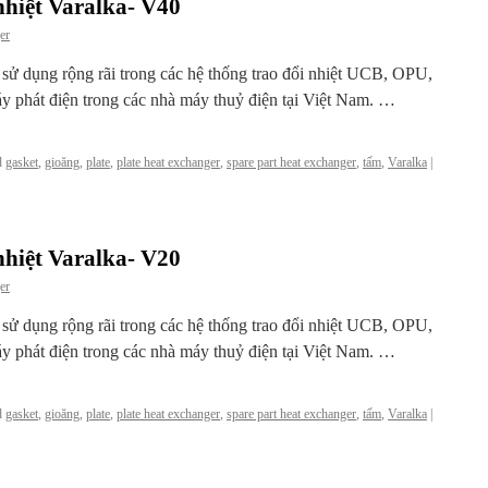
nhiệt Varalka- V40
er
c sử dụng rộng rãi trong các hệ thống trao đổi nhiệt UCB, OPU,
y phát điện trong các nhà máy thuỷ điện tại Việt Nam. …
d
gasket
,
gioăng
,
plate
,
plate heat exchanger
,
spare part heat exchanger
,
tấm
,
Varalka
|
nhiệt Varalka- V20
er
c sử dụng rộng rãi trong các hệ thống trao đổi nhiệt UCB, OPU,
y phát điện trong các nhà máy thuỷ điện tại Việt Nam. …
d
gasket
,
gioăng
,
plate
,
plate heat exchanger
,
spare part heat exchanger
,
tấm
,
Varalka
|