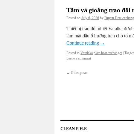
Tấm và gioăng trao đổi 
Posted on
July 6, 2026
by
Duyen Heat exchang
Thiết bị trao đổi nhiệt Varalka đượ
làm mát dầu ổ hướng trên cho tổ má
Continue reading
→
Posted in
Varalaka plate heat exchanger
|
Tagge
Leave a comment
←
Older posts
CLEAN P.H.E