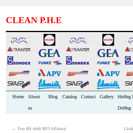
CLEAN P.H.E
Skip
Home
About
Blog
Catalog
Contact
Gallery
Hướng 
to
us
Dưỡng
content
←
Trao đổi nhiệt M15 Alfalaval
Gioă