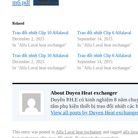
m6.pdf
Download
Related
Trao đổi nhiệt Clip 10 Alfalaval
Trao đổi nhiệt Clip 6 Alfalaval
December 2, 2025
September 14, 2015
In "Alfa Laval heat exchanger"
In "Alfa Laval heat exchanger"
Trao đổi nhiệt Clip 10 Alfalaval
Trao đổi nhiệt Clip 6 Alfalaval
December 2, 2025
September 14, 2015
In "Alfa Laval heat exchanger"
In "Alfa Laval heat exchanger"
About Duyen Heat exchanger
Duyên P.H.E có kinh nghiệm 8 năm chuyê
tấm phụ kiện thiết bị trao đổi nhiệt các 
View all posts by Duyen Heat exchange
This entry was posted in
Alfa Laval heat exchanger
and tagged
alfa lava
heat exchanger
,
tấm
,
trao đổi nhiệt
. Bookmark the
permalink
.