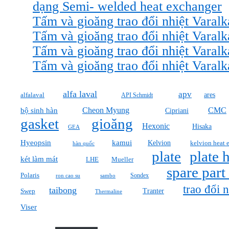
dạng Semi- welded heat exchanger
Tấm và gioăng trao đổi nhiệt Varal
Tấm và gioăng trao đổi nhiệt Varal
Tấm và gioăng trao đổi nhiệt Varal
Tấm và gioăng trao đổi nhiệt Varal
alfa laval
apv
ares
alfalaval
API Schmidt
Cheon Myung
CMC
bộ sinh hàn
Cipriani
gasket
gioăng
Hexonic
Hisaka
GEA
Hyeopsin
kamui
Kelvion
kelvion heat 
hàn quốc
plate
plate 
két làm mát
Mueller
LHE
spare part
Polaris
Sondex
ron cao su
sambo
trao đổi n
taibong
Tranter
Swep
Thermaline
Viser