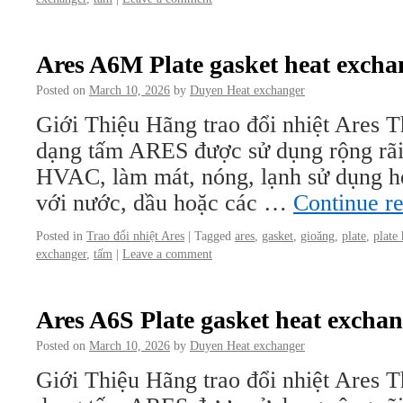
Ares A6M Plate gasket heat excha
Posted on
March 10, 2026
by
Duyen Heat exchanger
Giới Thiệu Hãng trao đổi nhiệt Ares Th
dạng tấm ARES được sử dụng rộng rãi
HVAC, làm mát, nóng, lạnh sử dụng hơi
với nước, dầu hoặc các …
Continue r
Posted in
Trao đổi nhiệt Ares
|
Tagged
ares
,
gasket
,
gioăng
,
plate
,
plate
exchanger
,
tấm
|
Leave a comment
Ares A6S Plate gasket heat excha
Posted on
March 10, 2026
by
Duyen Heat exchanger
Giới Thiệu Hãng trao đổi nhiệt Ares Th