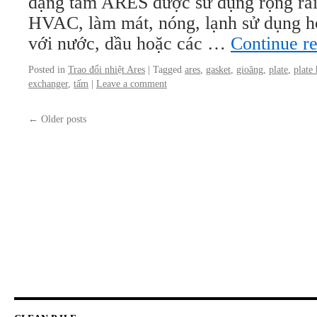
dạng tấm ARES được sử dụng rộng rãi
HVAC, làm mát, nóng, lạnh sử dụng hơi
với nước, dầu hoặc các …
Continue r
Posted in
Trao đổi nhiệt Ares
|
Tagged
ares
,
gasket
,
gioăng
,
plate
,
plate
exchanger
,
tấm
|
Leave a comment
←
Older posts