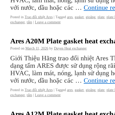
HVAC, làm mát, nóng, lạnh sử dụng hơi
với nước, dầu hoặc các …
Continue r
Posted in
Trao đổi nhiệt Ares
|
Tagged
ares
,
gasket
,
gioăng
,
plate
,
plate
exchanger
,
tấm
|
Leave a comment
Ares A20M Plate gasket heat exch
Posted on
March 11, 2026
by
Duyen Heat exchanger
Giới Thiệu Hãng trao đổi nhiệt Ares Th
dạng tấm ARES được sử dụng rộng rãi
HVAC, làm mát, nóng, lạnh sử dụng hơi
với nước, dầu hoặc các …
Continue r
Posted in
Trao đổi nhiệt Ares
|
Tagged
ares
,
gasket
,
gioăng
,
plate
,
plate
exchanger
,
tấm
|
Leave a comment
Ares A12M Plate gasket heat exch