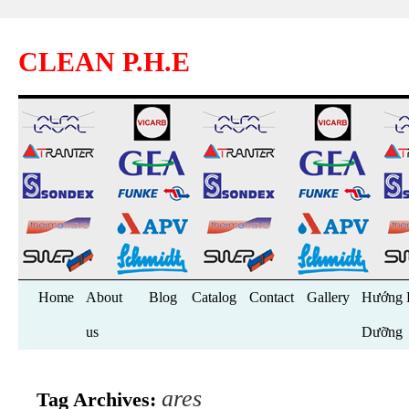
CLEAN P.H.E
Skip
Home
About
Blog
Catalog
Contact
Gallery
Hướng 
to
us
Dưỡng
content
ares
Tag Archives: