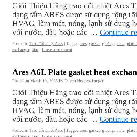
Giới Thiệu Hãng trao đổi nhiệt Ares Th
dạng tấm ARES được sử dụng rộng rãi
HVAC, làm mát, nóng, lạnh sử dụng hơi
với nước, dầu hoặc các …
Continue r
Posted in
Trao đổi nhiệt Ares
|
Tagged
ares
,
gasket
,
gioăng
,
plate
,
plate
exchanger
,
tấm
|
Leave a comment
Ares A6L Plate gasket heat excha
Posted on
March 10, 2026
by
Duyen Heat exchanger
Giới Thiệu Hãng trao đổi nhiệt Ares Th
dạng tấm ARES được sử dụng rộng rãi
HVAC, làm mát, nóng, lạnh sử dụng hơi
với nước, dầu hoặc các …
Continue r
Posted in
Trao đổi nhiệt Ares
|
Tagged
ares
,
gasket
,
gioăng
,
plate
,
plate
exchanger
,
tấm
|
Leave a comment