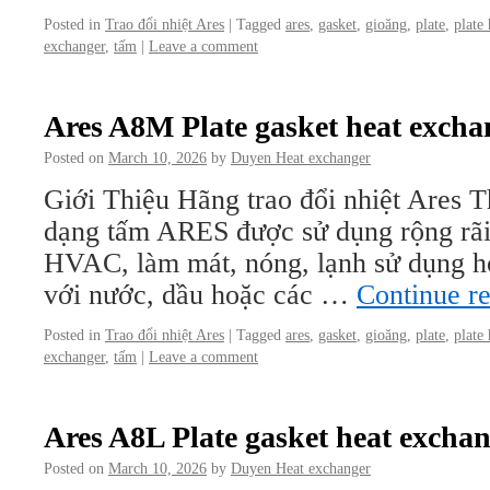
Posted in
Trao đổi nhiệt Ares
|
Tagged
ares
,
gasket
,
gioăng
,
plate
,
plate
exchanger
,
tấm
|
Leave a comment
Ares A8M Plate gasket heat excha
Posted on
March 10, 2026
by
Duyen Heat exchanger
Giới Thiệu Hãng trao đổi nhiệt Ares Th
dạng tấm ARES được sử dụng rộng rãi
HVAC, làm mát, nóng, lạnh sử dụng hơi
với nước, dầu hoặc các …
Continue r
Posted in
Trao đổi nhiệt Ares
|
Tagged
ares
,
gasket
,
gioăng
,
plate
,
plate
exchanger
,
tấm
|
Leave a comment
Ares A8L Plate gasket heat excha
Posted on
March 10, 2026
by
Duyen Heat exchanger