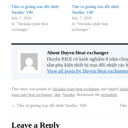
Tấm và gioăng trao đổi nhiệt
Tấm và gioăng trao đổi nhiệt
Varalka- V80
Varalka- V40
July 7, 2026
July 7, 2026
In "Varalaka plate heat
In "Varalaka plate heat
exchanger"
exchanger"
About Duyen Heat exchanger
Duyên P.H.E có kinh nghiệm 8 năm chuyê
tấm phụ kiện thiết bị trao đổi nhiệt các 
View all posts by Duyen Heat exchange
This entry was posted in
Varalaka plate heat exchanger
and tagged
gaske
spare part heat exchanger
,
tấm
,
Varalka
. Bookmark the
permalink
.
←
Tấm và gioăng trao đổi nhiệt Varalka- V60
Tấm 
Leave a Reply