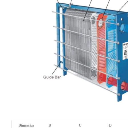
Dimension
B
C
D