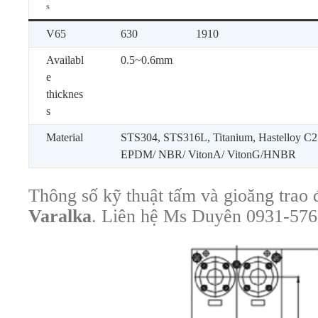
s
V65
630
1910
Availabl
0.5~0.6mm
e
thicknes
s
Material
STS304, STS316L, Titanium, Hastelloy C2
EPDM/ NBR/ VitonA/ VitonG/HNBR
Thông số kỹ thuật tấm và gioăng trao 
Varalka
. Liên hệ Ms Duyên 0931-576