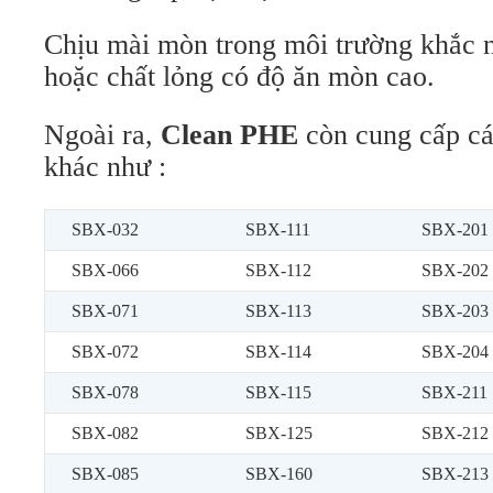
Chịu mài mòn trong môi trường khắc n
hoặc chất lỏng có độ ăn mòn cao.
Ngoài ra,
Clean PHE
còn cung cấp c
khác như :
SBX-032
SBX-111
SBX-201
SBX-066
SBX-112
SBX-202
SBX-071
SBX-113
SBX-203
SBX-072
SBX-114
SBX-204
SBX-078
SBX-115
SBX-211
SBX-082
SBX-125
SBX-212
SBX-085
SBX-160
SBX-213