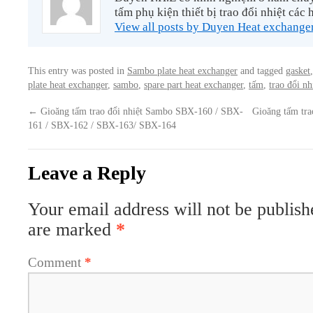
tấm phụ kiện thiết bị trao đổi nhiệt các 
View all posts by Duyen Heat exchange
This entry was posted in
Sambo plate heat exchanger
and tagged
gasket
plate heat exchanger
,
sambo
,
spare part heat exchanger
,
tấm
,
trao đổi nh
←
Gioăng tấm trao đổi nhiệt Sambo SBX-160 / SBX-
Gioăng tấm tr
161 / SBX-162 / SBX-163/ SBX-164
Leave a Reply
Your email address will not be publish
are marked
*
Comment
*