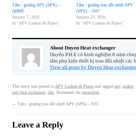
Tấm / gioăng APV (SPX) –
Tấm / gioăng trao đổi nhiệt APV
Q080E
(SPX) – J107
January 7, 2026
January 23, 2026
In "APV Gaskets & Plates"
In "APV Gaskets & Plates"
About Duyen Heat exchanger
Duyên P.H.E có kinh nghiệm 8 năm chuyê
tấm phụ kiện thiết bị trao đổi nhiệt các 
View all posts by Duyen Heat exchange
This entry was posted in
APV Gaskets & Plates
and tagged
apv
,
gasket
,
part heat exchanger
,
tấm
. Bookmark the
permalink
.
←
Tấm / gioăng trao đổi nhiệt APV (SPX) – N35
Leave a Reply