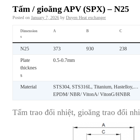
Tấm / gioăng APV (SPX) – N25
Posted on
January 7, 2026
by
Duyen Heat exchanger
Dimension
A
B
C
s
N25
373
930
238
Plate
0.5-0.7mm
thicknes
s
Material
STS304, STS316L, Titanium, Hastelloy,…
EPDM/ NBR/ VitonA/ VitonG/HNBR
Tấm trao đổi nhiệt, gioăng trao đổi n