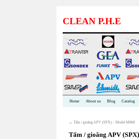
CLEAN P.H.E
Skip
Home
About us
Blog
Catalog
to
←
Tấm / gioăng APV (SPX) – Model M060
content
Tấm / gioăng APV (SPX)