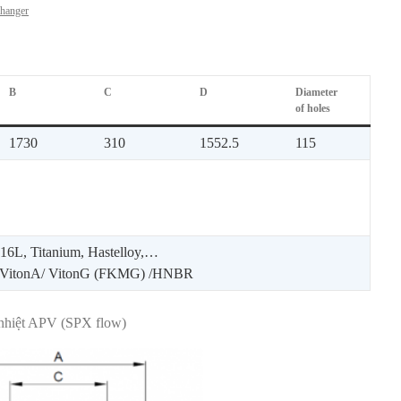
hanger
B
C
D
Diameter
of holes
1730
310
1552.5
115
6L, Titanium, Hastelloy,…
VitonA/ VitonG (FKMG) /HNBR
i nhiệt APV (SPX flow)