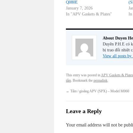
Q080E
(S
January 7, 2026
Ja
In "APV Gaskets & Plates"
In
About Duyen He
Duyên P.H.E có ki
bị trao đổi nhiệt 
View all posts b
This entry was posted in
APV Gaskets & Plate
tấm
. Bookmark the
permalink
.
←
Tấm / gioăng APV (SPX) – Model M060
Leave a Reply
Your email address will not be publ