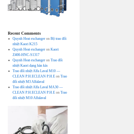
Recent Comments
Quynh Heat exchanger
on
Bộ trao đổi
nhiệt Kaori K215
Quynh Heat exchanger
on
Kaori
Z400-HNC-S1317
Quynh Heat exchanger
on
Trao đổi
nhiệt Kaori dạng hàn kín
Trao đổi nhiệt Alfa Laval M10 —
CLEAN P.H.ECLEAN P.H.E
on
Trao
đổi nhiệt M3 Alfalaval
Trao đổi nhiệt Alfa Laval MA30 —
CLEAN P.H.ECLEAN P.H.E
on
Trao
đổi nhiệt M10 Alfalaval