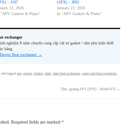
PX) – J107
(SPX) – J092
nuary 23, 2026
January 23, 2026
 "APV Gaskets & Plates"
In "APV Gaskets & Plates"
at exchanger
nh nghiệm 8 năm chuyên cung cấp vật tư gasket / tấm phụ kiện thiết
các hãng.
y Duyen Heat exchanger
→
s
and tagged
apv
,
gasket
,
gioăng
,
plate
,
plate heat exchanger
,
spare part heat exchanger
,
Tấm / gioăng APV (SPX) – Model K55
→
ished.
Required fields are marked
*