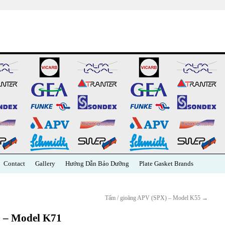
Contact
Gallery
Hướng Dẫn Bảo Dưỡng
Plate Gasket Brands
Tấm / gioăng APV (SPX) – Model K55
→
 – Model K71