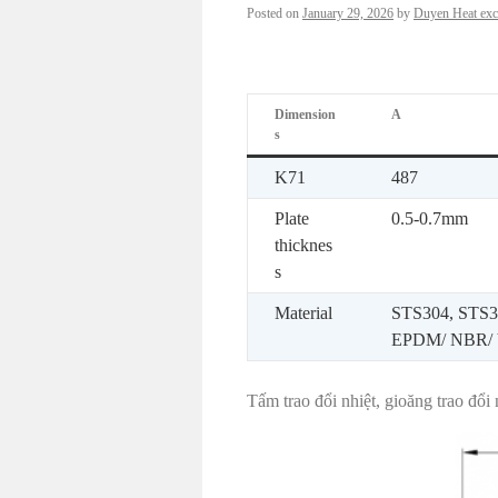
Posted on
January 29, 2026
by
Duyen Heat exc
Dimension
A
s
K71
487
Plate
0.5-0.7mm
thicknes
s
Material
STS304, STS31
EPDM/ NBR/ 
Tấm trao đổi nhiệt, gioăng trao đổ