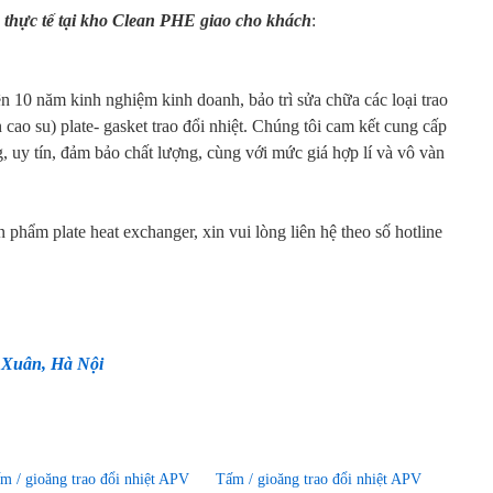
 thực tế tại kho Clean PHE giao cho khách
:
rên 10 năm kinh nghiệm kinh doanh, bảo trì sửa chữa các loại trao
 cao su) plate- gasket trao đổi nhiệt. Chúng tôi cam kết cung cấp
 uy tín, đảm bảo chất lượng, cùng với mức giá hợp lí và vô vàn
ản phẩm plate heat exchanger, xin vui lòng liên hệ theo số hotline
 Xuân, Hà Nội
m / gioăng trao đổi nhiệt APV
Tấm / gioăng trao đổi nhiệt APV