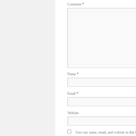
Comment
*
Name
*
Email
*
Website
Save my name, email, and website in this 