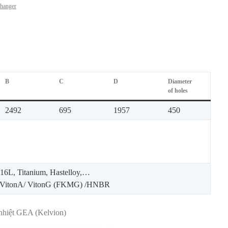
hanger
B
C
D
Diameter
of holes
2492
695
1957
450
6L, Titanium, Hastelloy,…
VitonA/ VitonG (FKMG) /HNBR
i nhiệt GEA (Kelvion)