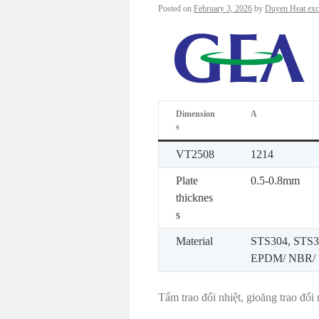
Posted on
February 3, 2026
by
Duyen Heat exc
Dimension
A
s
VT2508
1214
Plate
0.5-0.8mm
thicknes
s
Material
STS304, STS31
EPDM/ NBR/ 
Tấm trao đổi nhiệt, gioăng trao đổ