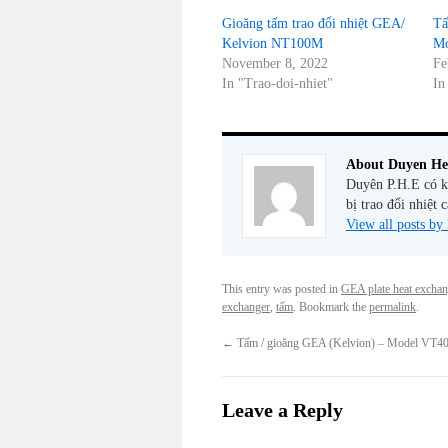
Gioăng tấm trao đổi nhiệt GEA/
Tấ
Kelvion NT100M
Mo
November 8, 2022
Fe
In "Trao-doi-nhiet"
In
About Duyen He
Duyên P.H.E có ki
bị trao đổi nhiệt 
View all posts b
This entry was posted in
GEA plate heat exchan
exchanger
,
tấm
. Bookmark the
permalink
.
←
Tấm / gioăng GEA (Kelvion) – Model VT4
Leave a Reply