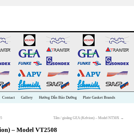
Contact
Gallery
Hướng Dẫn Bảo Dưỡng
Plate Gasket Brands
05
Tấm / gioăng GEA (Kelvion) – Model NT50X
→
ion) – Model VT2508