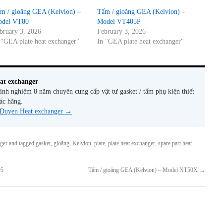
m / gioăng GEA (Kelvion) –
Tấm / gioăng GEA (Kelvion) –
del VT80
Model VT405P
bruary 3, 2026
February 3, 2026
 "GEA plate heat exchanger"
In "GEA plate heat exchanger"
at exchanger
nh nghiệm 8 năm chuyên cung cấp vật tư gasket / tấm phụ kiện thiết
các hãng.
y Duyen Heat exchanger
→
ger
and tagged
gasket
,
gioăng
,
Kelvion
,
plate
,
plate heat exchanger
,
spare part heat
05
Tấm / gioăng GEA (Kelvion) – Model NT50X
→