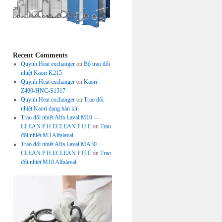
Recent Comments
Quynh Heat exchanger
on
Bộ trao đổi
nhiệt Kaori K215
Quynh Heat exchanger
on
Kaori
Z400-HNC-S1317
Quynh Heat exchanger
on
Trao đổi
nhiệt Kaori dạng hàn kín
Trao đổi nhiệt Alfa Laval M10 —
CLEAN P.H.ECLEAN P.H.E
on
Trao
đổi nhiệt M3 Alfalaval
Trao đổi nhiệt Alfa Laval MA30 —
CLEAN P.H.ECLEAN P.H.E
on
Trao
đổi nhiệt M10 Alfalaval