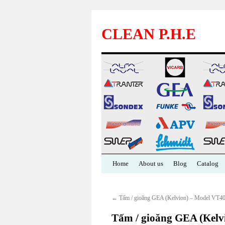
CLEAN P.H.E
Skip
Home
About us
Blog
Catalog
to
←
Tấm / gioăng GEA (Kelvion) – Model VT4
content
Tấm / gioăng GEA (Kelv