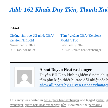
Add: 162 Khuất Duy Tiến, Thanh Xu
Related
Gioăng tấm trao đổi nhiệt GEA/
Tấm / gioăng GEA (Kelvion) –
Kelvion NT100M
Model VT80
November 8, 2022
February 3, 2026
In "Trao-doi-nhiet"
In "GEA plate heat exchanger"
About Duyen Heat exchanger
Duyên P.H.E có kinh nghiệm 8 năm chuyê
tấm phụ kiện thiết bị trao đổi nhiệt các 
View all posts by Duyen Heat exchange
This entry was posted in
GEA plate heat exchanger
and tagged
gasket
,
g
exchanger
,
spare part heat exchanger
,
tấm
. Bookmark the
permalink
.