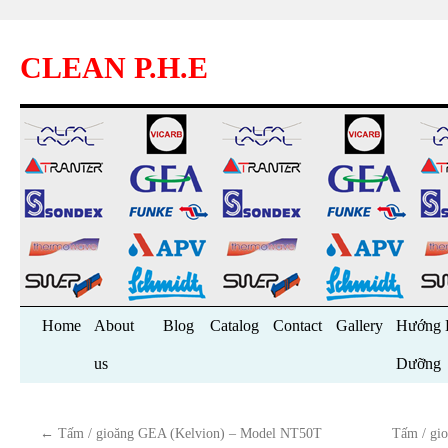
CLEAN P.H.E
Skip
Home
About
Blog
Catalog
Contact
Gallery
Hướng 
to
us
Dưỡng
content
←
Tấm / gioăng GEA (Kelvion) – Model NT50T
Tấm / gi