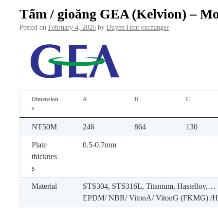
Tấm / gioăng GEA (Kelvion) – 
Posted on
February 4, 2026
by
Duyen Heat exchanger
Dimension
A
B
C
s
NT50M
246
864
130
Plate
0.5-0.7mm
thicknes
s
Material
STS304, STS316L, Titanium, Hastelloy,…
EPDM/ NBR/ VitonA/ VitonG (FKMG) 