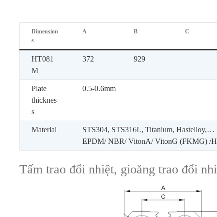
Dimension
A
B
C
s
HT081
372
929
M
Plate
0.5-0.6mm
thicknes
s
Material
STS304, STS316L, Titanium, Hastelloy,…
EPDM/ NBR/ VitonA/ VitonG (FKMG) 
Tấm trao đổi nhiệt, gioăng trao đổi n