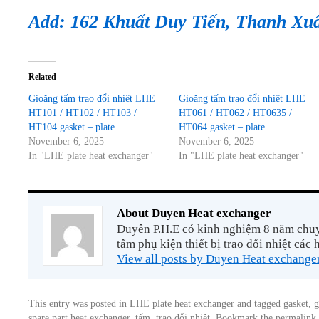
Add: 162 Khuất Duy Tiến, Thanh Xu
Related
Gioăng tấm trao đổi nhiệt LHE
Gioăng tấm trao đổi nhiệt LHE
HT101 / HT102 / HT103 /
HT061 / HT062 / HT0635 /
HT104 gasket – plate
HT064 gasket – plate
November 6, 2025
November 6, 2025
In "LHE plate heat exchanger"
In "LHE plate heat exchanger"
About Duyen Heat exchanger
Duyên P.H.E có kinh nghiệm 8 năm chuyê
tấm phụ kiện thiết bị trao đổi nhiệt các 
View all posts by Duyen Heat exchange
This entry was posted in
LHE plate heat exchanger
and tagged
gasket
,
g
spare part heat exchanger
,
tấm
,
trao đổi nhiệt
. Bookmark the
permalink
.