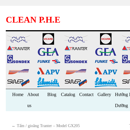
CLEAN P.H.E
Skip
Home
About
Blog
Catalog
Contact
Gallery
Hướng 
to
us
Dưỡng
content
←
Tấm / gioăng Tranter – Model GX205