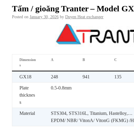
Tấm / gioăng Tranter – Model G
Posted on
January 30, 2026
by
Duyen Heat exchanger
Dimension
A
B
C
s
GX18
248
941
135
Plate
0.5-0.8mm
thicknes
s
Material
STS304, STS316L, Titanium, Hastelloy,…
EPDM/ NBR/ VitonA/ VitonG (FKMG) 