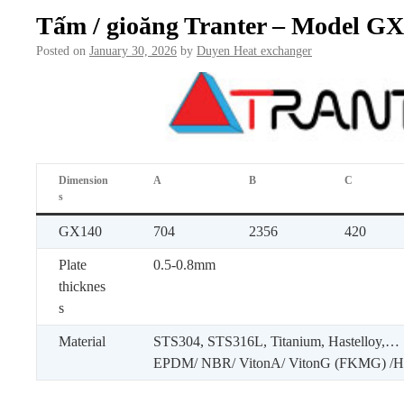
Tấm / gioăng Tranter – Model G
Posted on
January 30, 2026
by
Duyen Heat exchanger
Dimension
A
B
C
s
GX140
704
2356
420
Plate
0.5-0.8mm
thicknes
s
Material
STS304, STS316L, Titanium, Hastelloy,…
EPDM/ NBR/ VitonA/ VitonG (FKMG) 