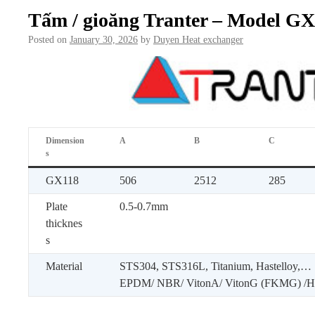
Tấm / gioăng Tranter – Model G
Posted on
January 30, 2026
by
Duyen Heat exchanger
Dimension
A
B
C
s
GX118
506
2512
285
Plate
0.5-0.7mm
thicknes
s
Material
STS304, STS316L, Titanium, Hastelloy,…
EPDM/ NBR/ VitonA/ VitonG (FKMG) 