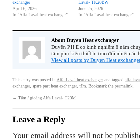
exchanger
Laval- TK20BW
April 6, 2026
June 25, 2026
In "Alfa Laval heat exchanger"
In "Alfa Laval heat exchanger"
About Duyen Heat exchanger
Duyên P.H.E có kinh nghiệm 8 năm chuyê
tấm phụ kiện thiết bị trao đổi nhiệt các 
View all posts by Duyen Heat exchange
This entry was posted in
Alfa Laval heat exchanger
and tagged
alfa lava
exchanger
,
spare part heat exchanger
,
tấm
. Bookmark the
permalink
.
←
Tấm / gioăng Alfa Laval- T20M
Leave a Reply
Your email address will not be publish