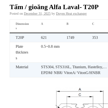
Tấm / gioăng Alfa Laval- T20P
Posted on
December 31, 2025
by
Duyen Heat exchanger
Dimension
A
B
C
s
T20P
621
1749
353
Plate
0.5~0.8 mm
thicknes
s
Material
STS304, STS316L, Titanium, Hastelloy,…
EPDM/ NBR/ VitonA/ VitonG/HNBR