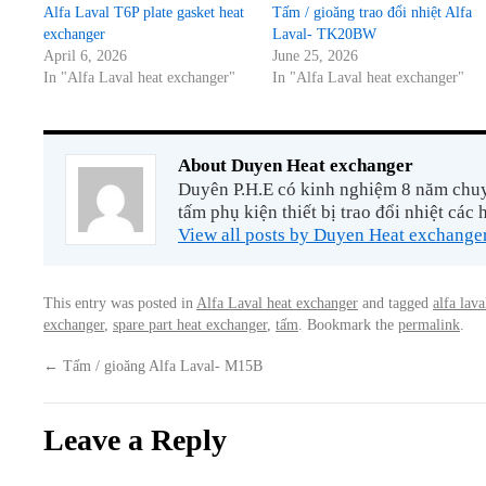
Alfa Laval T6P plate gasket heat
Tấm / gioăng trao đổi nhiệt Alfa
exchanger
Laval- TK20BW
April 6, 2026
June 25, 2026
In "Alfa Laval heat exchanger"
In "Alfa Laval heat exchanger"
About Duyen Heat exchanger
Duyên P.H.E có kinh nghiệm 8 năm chuyê
tấm phụ kiện thiết bị trao đổi nhiệt các 
View all posts by Duyen Heat exchange
This entry was posted in
Alfa Laval heat exchanger
and tagged
alfa lava
exchanger
,
spare part heat exchanger
,
tấm
. Bookmark the
permalink
.
←
Tấm / gioăng Alfa Laval- M15B
Leave a Reply