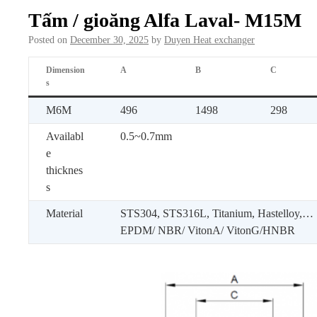
Tấm / gioăng Alfa Laval- M15M
Posted on
December 30, 2025
by
Duyen Heat exchanger
Dimension
A
B
C
s
M6M
496
1498
298
Availabl
0.5~0.7mm
e
thicknes
s
Material
STS304, STS316L, Titanium, Hastelloy,…
EPDM/ NBR/ VitonA/ VitonG/HNBR