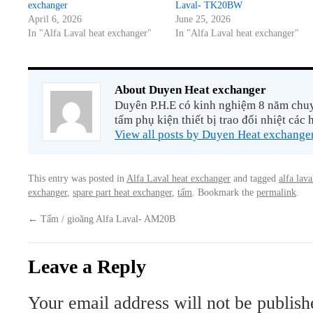
exchanger
Laval- TK20BW
April 6, 2026
June 25, 2026
In "Alfa Laval heat exchanger"
In "Alfa Laval heat exchanger"
About Duyen Heat exchanger
Duyên P.H.E có kinh nghiệm 8 năm chuyê
tấm phụ kiện thiết bị trao đổi nhiệt các 
View all posts by Duyen Heat exchange
This entry was posted in
Alfa Laval heat exchanger
and tagged
alfa lava
exchanger
,
spare part heat exchanger
,
tấm
. Bookmark the
permalink
.
←
Tấm / gioăng Alfa Laval- AM20B
Leave a Reply
Your email address will not be publish