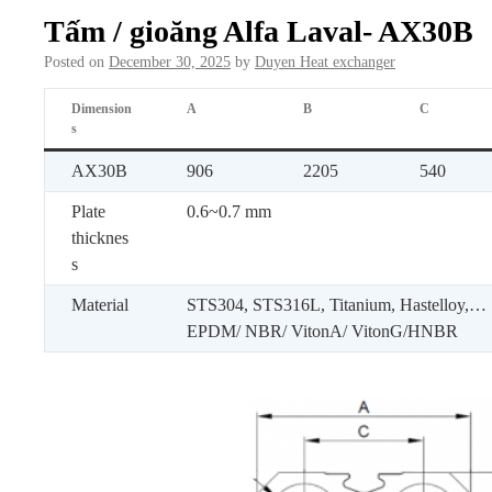
Tấm / gioăng Alfa Laval- AX30B
Posted on
December 30, 2025
by
Duyen Heat exchanger
Dimension
A
B
C
s
AX30B
906
2205
540
Plate
0.6~0.7 mm
thicknes
s
Material
STS304, STS316L, Titanium, Hastelloy,…
EPDM/ NBR/ VitonA/ VitonG/HNBR