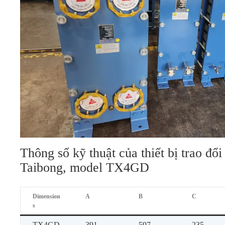
Thông số kỹ thuật của thiết bị trao đổ
Taibong, model TX4GD
Dimension
A
B
C
s
TX4GD
391
597
235