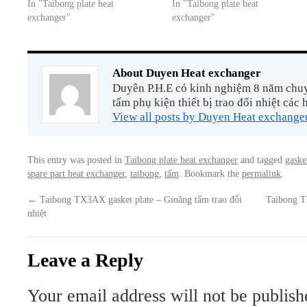
In "Taibong plate heat
In "Taibong plate heat
exchanger"
exchanger"
About Duyen Heat exchanger
Duyên P.H.E có kinh nghiệm 8 năm chuyê
tấm phụ kiện thiết bị trao đổi nhiệt các 
View all posts by Duyen Heat exchange
This entry was posted in
Taibong plate heat exchanger
and tagged
gaske
spare part heat exchanger
,
taibong
,
tấm
. Bookmark the
permalink
.
←
Taibong TX3AX gasket plate – Gioăng tấm trao đổi
Taibong T
nhiệt
Leave a Reply
Your email address will not be publish