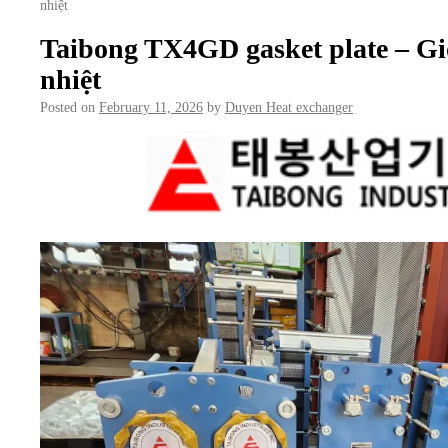
nhiệt
Taibong TX4GD gasket plate – Gi
nhiệt
Posted on
February 11, 2026
by
Duyen Heat exchanger