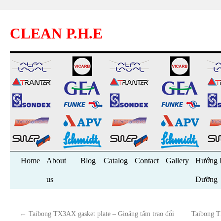
CLEAN P.H.E
Skip
Home
About
Blog
Catalog
Contact
Gallery
Hướng 
to
us
Dưỡng
content
←
Taibong TX3AX gasket plate – Gioăng tấm trao đổi
Taibong T