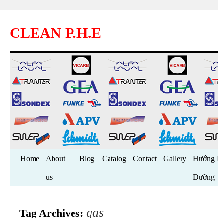
CLEAN P.H.E
Skip
Home
About
Blog
Catalog
Contact
Gallery
Hướng 
to
us
Dưỡng
content
gas
Tag Archives: