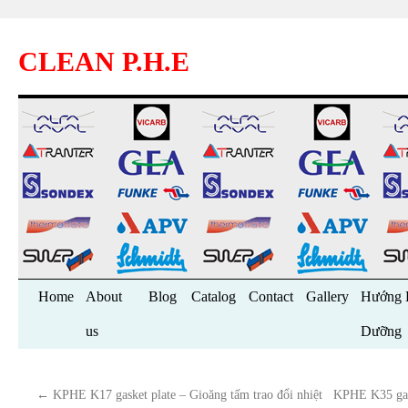
CLEAN P.H.E
Skip
Home
About
Blog
Catalog
Contact
Gallery
Hướng 
to
us
Dưỡng
content
←
KPHE K17 gasket plate – Gioăng tấm trao đổi nhiệt
KPHE K35 gask