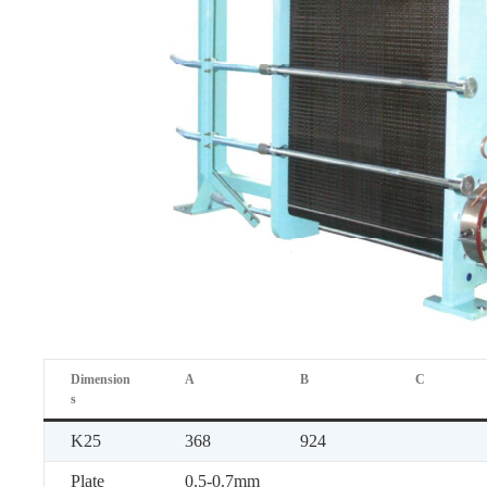
Dimension
A
B
C
s
K25
368
924
Plate
0.5-0.7mm