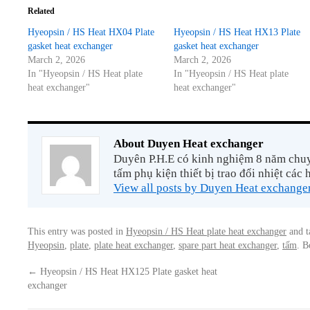
Related
Hyeopsin / HS Heat HX04 Plate
Hyeopsin / HS Heat HX13 Plate
gasket heat exchanger
gasket heat exchanger
March 2, 2026
March 2, 2026
In "Hyeopsin / HS Heat plate
In "Hyeopsin / HS Heat plate
heat exchanger"
heat exchanger"
About Duyen Heat exchanger
Duyên P.H.E có kinh nghiệm 8 năm chuyê
tấm phụ kiện thiết bị trao đổi nhiệt các 
View all posts by Duyen Heat exchange
This entry was posted in
Hyeopsin / HS Heat plate heat exchanger
and 
Hyeopsin
,
plate
,
plate heat exchanger
,
spare part heat exchanger
,
tấm
. 
←
Hyeopsin / HS Heat HX125 Plate gasket heat
exchanger