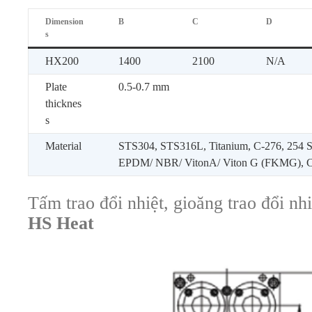
Dimension
B
C
D
s
HX200
1400
2100
N/A
Plate
0.5-0.7 mm
thicknes
s
Material
STS304, STS316L, Titanium, C-276, 254 
EPDM/ NBR/ VitonA/ Viton G (FKMG), 
Tấm trao đổi nhiệt, gioăng trao đổi nh
HS Heat