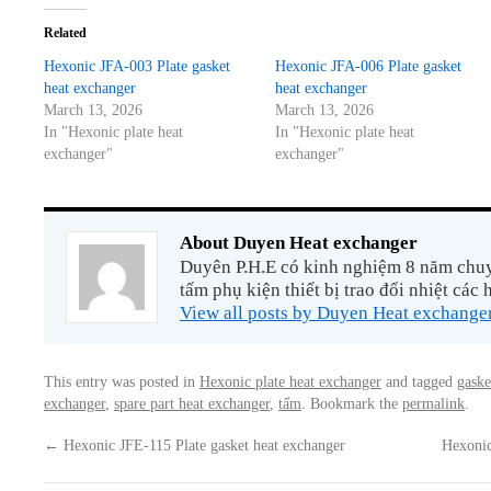
Related
Hexonic JFA-003 Plate gasket
Hexonic JFA-006 Plate gasket
heat exchanger
heat exchanger
March 13, 2026
March 13, 2026
In "Hexonic plate heat
In "Hexonic plate heat
exchanger"
exchanger"
About Duyen Heat exchanger
Duyên P.H.E có kinh nghiệm 8 năm chuyê
tấm phụ kiện thiết bị trao đổi nhiệt các 
View all posts by Duyen Heat exchange
This entry was posted in
Hexonic plate heat exchanger
and tagged
gaske
exchanger
,
spare part heat exchanger
,
tấm
. Bookmark the
permalink
.
←
Hexonic JFE-115 Plate gasket heat exchanger
Hexonic