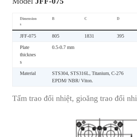
Model
JFF-075
Dimension
B
C
D
s
JFF-075
805
1831
395
Plate
0.5-0.7 mm
thicknes
s
Material
STS304, STS316L, Titanium, C-276
EPDM/ NBR/ Viton.
Tấm trao đổi nhiệt, gioăng trao đổi nh