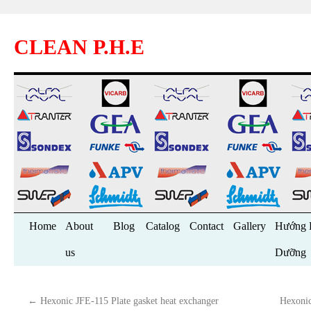
CLEAN P.H.E
Skip
Home
About
Blog
Catalog
Contact
Gallery
Hướng 
to
us
Dưỡng
content
←
Hexonic JFE-115 Plate gasket heat exchanger
Hexonic