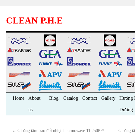
CLEAN P.H.E
Skip
Home
About
Blog
Catalog
Contact
Gallery
Hướng 
to
us
Dưỡng
content
←
Gioăng tấm trao đổi nhiệt Thermowave TL250PP/
Gioăng t