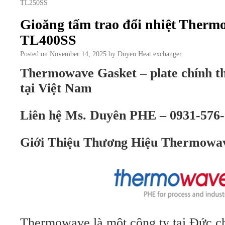
TL250SS
Gioăng tấm trao đổi nhiệt Ther
TL400SS
Posted on
November 14, 2025
by
Duyen Heat exchanger
Thermowave Gasket – plate chính t
tại Việt Nam
Liên hệ Ms. Duyên PHE – 0931-576-
Giới Thiệu Thương Hiệu Thermowa
Thermowave là một công ty tại Đức ch