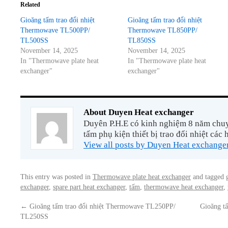
Related
Gioăng tấm trao đổi nhiệt
Gioăng tấm trao đổi nhiệt
Thermowave TL500PP/
Thermowave TL850PP/
TL500SS
TL850SS
November 14, 2025
November 14, 2025
In "Thermowave plate heat
In "Thermowave plate heat
exchanger"
exchanger"
About Duyen Heat exchanger
Duyên P.H.E có kinh nghiệm 8 năm chuyê
tấm phụ kiện thiết bị trao đổi nhiệt các 
View all posts by Duyen Heat exchange
This entry was posted in
Thermowave plate heat exchanger
and tagged
exchanger
,
spare part heat exchanger
,
tấm
,
thermowave heat exchanger
,
←
Gioăng tấm trao đổi nhiệt Thermowave TL250PP/
Gioăng t
TL250SS