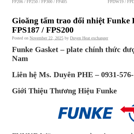
FP206 / FP250 / FP300 / FP405
FPDW19 / FP
Gioăng tấm trao đổi nhiệt Funke 
FPS187 / FPS200
Posted on
November 22, 2025
by
Duyen Heat exchanger
Funke
Gasket – plate chính thức đượ
Nam
Liên hệ Ms. Duyên PHE – 0931-576-
Giới Thiệu Thương Hiệu
Funke