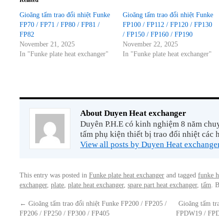
Related
Gioăng tấm trao đổi nhiệt Funke
Gioăng tấm trao đổi nhiệt Funke
FP70 / FP71 / FP80 / FP81 /
FP100 / FP112 / FP120 / FP130
FP82
/ FP150 / FP160 / FP190
November 21, 2025
November 22, 2025
In "Funke plate heat exchanger"
In "Funke plate heat exchanger"
About Duyen Heat exchanger
Duyên P.H.E có kinh nghiệm 8 năm chuyê
tấm phụ kiện thiết bị trao đổi nhiệt các 
View all posts by Duyen Heat exchange
This entry was posted in
Funke plate heat exchanger
and tagged
funke h
exchanger
,
plate
,
plate heat exchanger
,
spare part heat exchanger
,
tấm
. 
←
Gioăng tấm trao đổi nhiệt Funke FP200 / FP205 /
Gioăng tấm t
FP206 / FP250 / FP300 / FP405
FPDW19 / FP