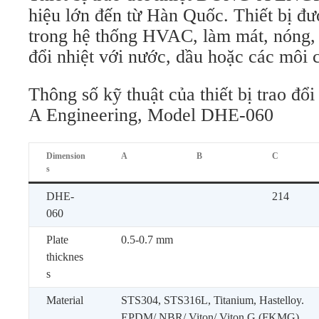
hiệu lớn đến từ Hàn Quốc. Thiết bị đư
trong hệ thống HVAC, làm mát, nóng, 
đổi nhiệt với nước, dầu hoặc các môi c
Thông số kỹ thuật của thiết bị trao đổ
A Engineering, Model DHE-060
Dimension
A
B
C
s
DHE-
214
060
Plate
0.5-0.7 mm
thicknes
s
Material
STS304, STS316L, Titanium, Hastelloy.
EPDM/ NBR/ Viton/ Viton G (FKMG)