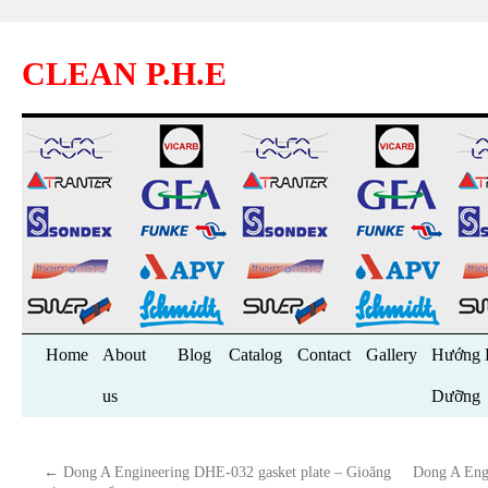
CLEAN P.H.E
Skip
Home
About
Blog
Catalog
Contact
Gallery
Hướng 
to
us
Dưỡng
content
←
Dong A Engineering DHE-032 gasket plate – Gioăng
Dong A Engi