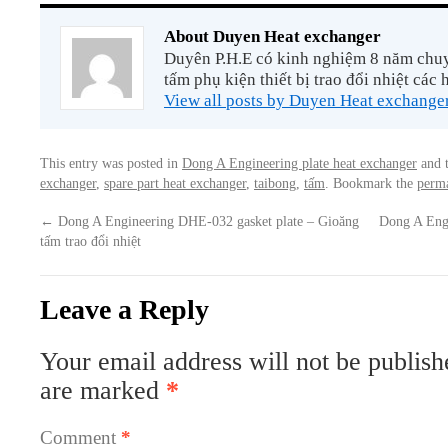
About Duyen Heat exchanger
Duyên P.H.E có kinh nghiệm 8 năm chuyê
tấm phụ kiện thiết bị trao đổi nhiệt các 
View all posts by Duyen Heat exchange
This entry was posted in
Dong A Engineering plate heat exchanger
and 
exchanger
,
spare part heat exchanger
,
taibong
,
tấm
. Bookmark the
perm
←
Dong A Engineering DHE-032 gasket plate – Gioăng
Dong A Engi
tấm trao đổi nhiệt
Leave a Reply
Your email address will not be publish
are marked
*
Comment
*