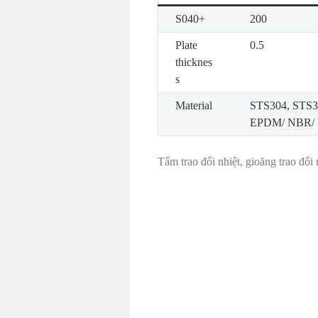
S040+
200
Plate
0.5
thicknes
s
Material
STS304, STS31
EPDM/ NBR/ 
Tấm trao đổi nhiệt, gioăng trao đổ