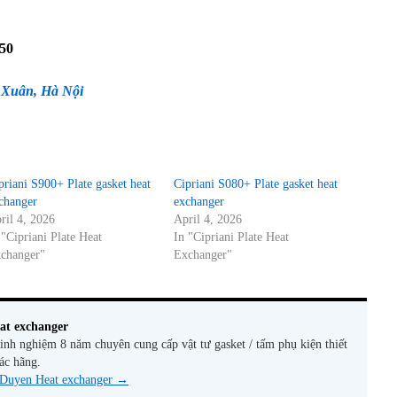
250
 Xuân, Hà Nội
priani S900+ Plate gasket heat
Cipriani S080+ Plate gasket heat
changer
exchanger
ril 4, 2026
April 4, 2026
 "Cipriani Plate Heat
In "Cipriani Plate Heat
changer"
Exchanger"
at exchanger
nh nghiệm 8 năm chuyên cung cấp vật tư gasket / tấm phụ kiện thiết
các hãng.
y Duyen Heat exchanger
→