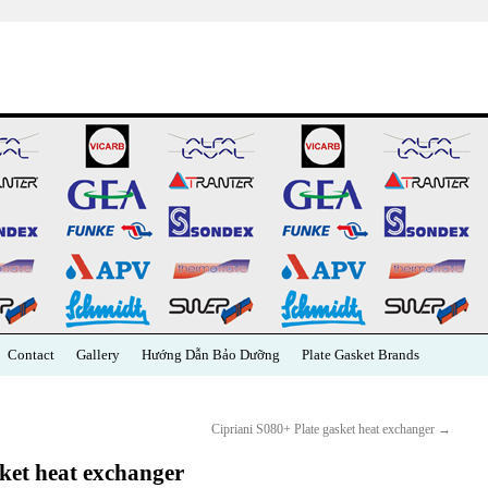
Contact
Gallery
Hướng Dẫn Bảo Dưỡng
Plate Gasket Brands
Cipriani S080+ Plate gasket heat exchanger
→
ket heat exchanger