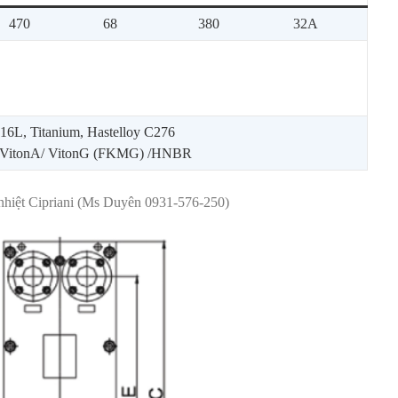
470
68
380
32A
6L, Titanium, Hastelloy C276
VitonA/ VitonG (FKMG) /HNBR
i nhiệt Cipriani (Ms Duyên 0931-576-250)