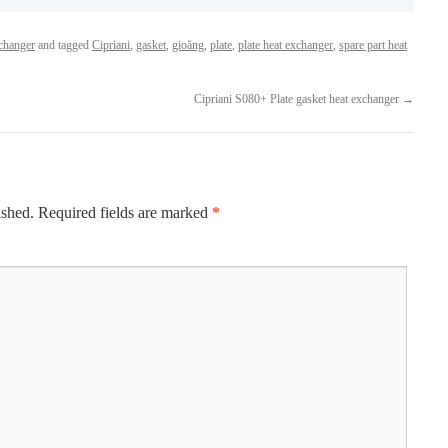
xchanger
and tagged
Cipriani
,
gasket
,
gioăng
,
plate
,
plate heat exchanger
,
spare part heat
Cipriani S080+ Plate gasket heat exchanger
→
ished.
Required fields are marked
*