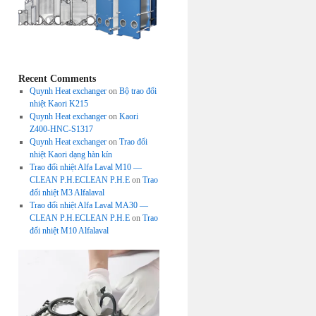
Recent Comments
Quynh Heat exchanger
on
Bộ trao đổi
nhiệt Kaori K215
Quynh Heat exchanger
on
Kaori
Z400-HNC-S1317
Quynh Heat exchanger
on
Trao đổi
nhiệt Kaori dạng hàn kín
Trao đổi nhiệt Alfa Laval M10 —
CLEAN P.H.ECLEAN P.H.E
on
Trao
đổi nhiệt M3 Alfalaval
Trao đổi nhiệt Alfa Laval MA30 —
CLEAN P.H.ECLEAN P.H.E
on
Trao
đổi nhiệt M10 Alfalaval