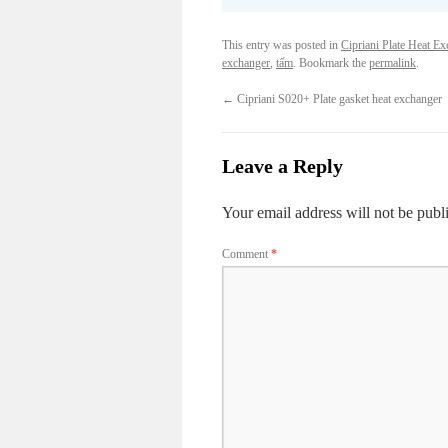
This entry was posted in
Cipriani Plate Heat E
exchanger
,
tấm
. Bookmark the
permalink
.
←
Cipriani S020+ Plate gasket heat exchanger
Leave a Reply
Your email address will not be publ
Comment
*