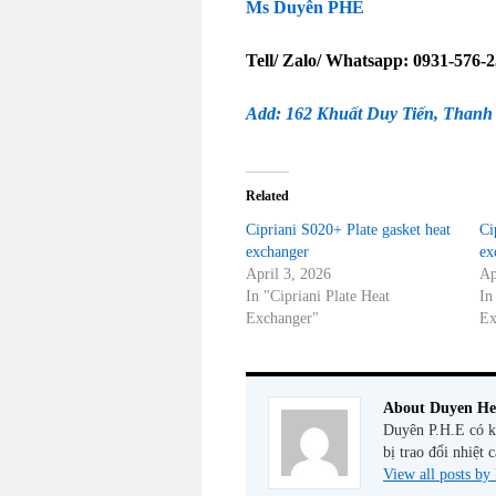
Ms Duyên PHE
Tell/ Zalo/ Whatsapp: 0931-576-
Add: 162 Khuất Duy Tiến, Thanh
Related
Cipriani S020+ Plate gasket heat
Ci
exchanger
ex
April 3, 2026
Ap
In "Cipriani Plate Heat
In
Exchanger"
Ex
About Duyen He
Duyên P.H.E có ki
bị trao đổi nhiệt 
View all posts b