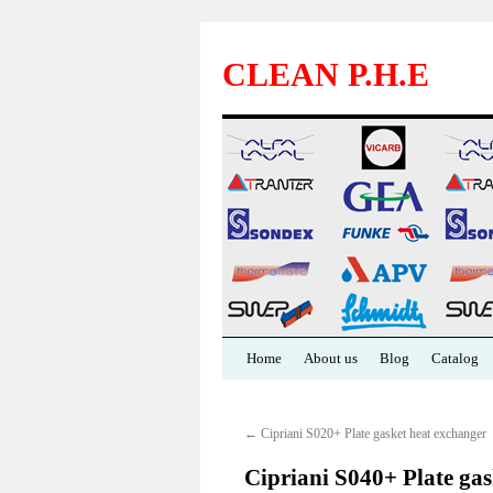
CLEAN P.H.E
Skip
Home
About us
Blog
Catalog
to
←
Cipriani S020+ Plate gasket heat exchanger
content
Cipriani S040+ Plate gas