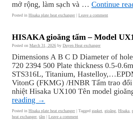
mở rộng, làm sạch và …
Continue re
Posted in
Hisaka plate heat exchanger
|
Leave a comment
HISAKA gioăng tấm – Model UX
Posted on
March 31, 2026
by
Duyen Heat exchanger
Dimensions A B C D Diameter of hol
720 2394 500 Plate thickness 0.5-0.6
STS316L, Titanium, Hastelloy,…EPD
VitonG (FKMG) /HNBR Tấm trao đổi nh
nhiệt Hisaka UX100 Tên model gioă
reading
→
Posted in
Hisaka plate heat exchanger
|
Tagged
gasket
,
gioăng
,
Hisaka
,
heat exchanger
,
tấm
|
Leave a comment