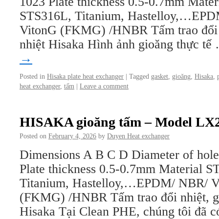
1023 Plate thickness 0.5-0.7mm Mater
STS316L, Titanium, Hastelloy,…EPD
VitonG (FKMG) /HNBR Tấm trao đổi nh
nhiệt Hisaka Hình ảnh gioăng thực t
→
Posted in
Hisaka plate heat exchanger
|
Tagged
gasket
,
gioăng
,
Hisaka
,
heat exchanger
,
tấm
|
Leave a comment
HISAKA gioăng tấm – Model LX
Posted on
February 4, 2026
by
Duyen Heat exchanger
Dimensions A B C D Diameter of hol
Plate thickness 0.5-0.7mm Material 
Titanium, Hastelloy,…EPDM/ NBR/ V
(FKMG) /HNBR Tấm trao đổi nhiệt, gi
Hisaka Tại Clean PHE, chúng tôi đã