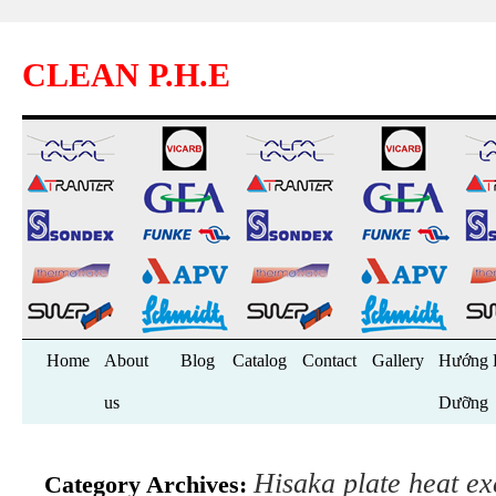
CLEAN P.H.E
Skip
Home
About
Blog
Catalog
Contact
Gallery
Hướng 
to
us
Dưỡng
content
Hisaka plate heat e
Category Archives: