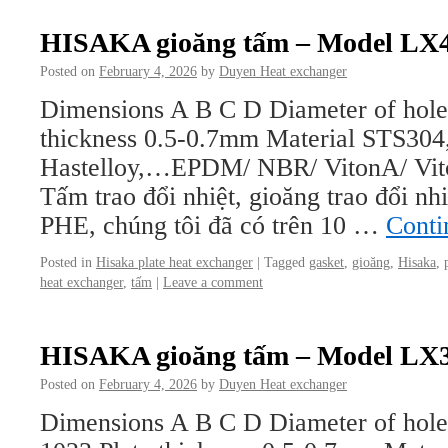
HISAKA gioăng tấm – Model LX
Posted on
February 4, 2026
by
Duyen Heat exchanger
Dimensions A B C D Diameter of hole
thickness 0.5-0.7mm Material STS304
Hastelloy,…EPDM/ NBR/ VitonA/ V
Tấm trao đổi nhiệt, gioăng trao đổi nh
PHE, chúng tôi đã có trên 10 …
Conti
Posted in
Hisaka plate heat exchanger
|
Tagged
gasket
,
gioăng
,
Hisaka
,
heat exchanger
,
tấm
|
Leave a comment
HISAKA gioăng tấm – Model LX
Posted on
February 4, 2026
by
Duyen Heat exchanger
Dimensions A B C D Diameter of hol