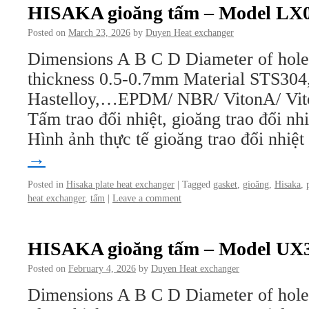
HISAKA gioăng tấm – Model LX
Posted on
March 23, 2026
by
Duyen Heat exchanger
Dimensions A B C D Diameter of hol
thickness 0.5-0.7mm Material STS304
Hastelloy,…EPDM/ NBR/ VitonA/ V
Tấm trao đổi nhiệt, gioăng trao đổi n
Hình ảnh thực tế gioăng trao đổi nhiệ
→
Posted in
Hisaka plate heat exchanger
|
Tagged
gasket
,
gioăng
,
Hisaka
,
heat exchanger
,
tấm
|
Leave a comment
HISAKA gioăng tấm – Model UX
Posted on
February 4, 2026
by
Duyen Heat exchanger
Dimensions A B C D Diameter of hol