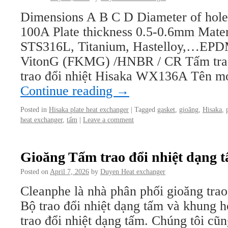
Dimensions A B C D Diameter of ho
100A Plate thickness 0.5-0.6mm Mate
STS316L, Titanium, Hastelloy,…EPD
VitonG (FKMG) /HNBR / CR Tấm trao 
trao đổi nhiệt Hisaka WX136A Tên m
Continue reading
→
Posted in
Hisaka plate heat exchanger
|
Tagged
gasket
,
gioăng
,
Hisaka
,
heat exchanger
,
tấm
|
Leave a comment
Gioăng Tấm trao đổi nhiệt dạng
Posted on
April 7, 2026
by
Duyen Heat exchanger
Cleanphe là nhà phân phối gioăng trao
Bộ trao đổi nhiệt dạng tấm và khung 
trao đổi nhiệt dạng tấm. Chúng tôi cũng