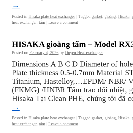
→
Posted in
Hisaka plate heat exchanger
|
Tagged
gasket
,
gioăng
,
Hisaka
,
heat exchanger
,
tấm
|
Leave a comment
HISAKA gioăng tấm – Model RX
Posted on
February 4, 2026
by
Duyen Heat exchanger
Dimensions A B C D Diameter of hol
Plate thickness 0.5-0.7mm Material 
Titanium, Hastelloy,…EPDM/ NBR/ V
(FKMG) /HNBR Tấm trao đổi nhiệt, gi
Hisaka Tại Clean PHE, chúng tôi đã
→
Posted in
Hisaka plate heat exchanger
|
Tagged
gasket
,
gioăng
,
Hisaka
,
heat exchanger
,
tấm
|
Leave a comment