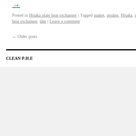
→
Posted in
Hisaka plate heat exchanger
|
Tagged
gasket
,
gioăng
,
Hisaka
,
heat exchanger
,
tấm
|
Leave a comment
←
Older posts
CLEAN P.H.E