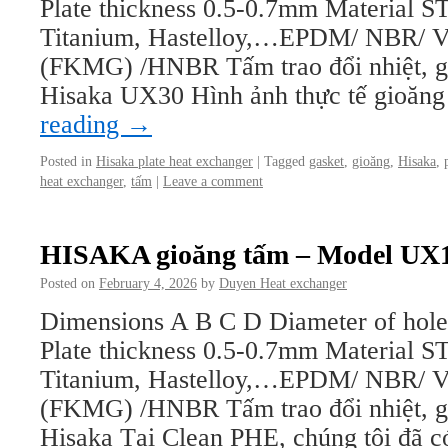
Plate thickness 0.5-0.7mm Material 
Titanium, Hastelloy,…EPDM/ NBR/ V
(FKMG) /HNBR Tấm trao đổi nhiệt, gi
Hisaka UX30 Hình ảnh thực tế gioăn
reading
→
Posted in
Hisaka plate heat exchanger
|
Tagged
gasket
,
gioăng
,
Hisaka
,
heat exchanger
,
tấm
|
Leave a comment
HISAKA gioăng tấm – Model UX
Posted on
February 4, 2026
by
Duyen Heat exchanger
Dimensions A B C D Diameter of hol
Plate thickness 0.5-0.7mm Material 
Titanium, Hastelloy,…EPDM/ NBR/ V
(FKMG) /HNBR Tấm trao đổi nhiệt, gi
Hisaka Tại Clean PHE, chúng tôi đã