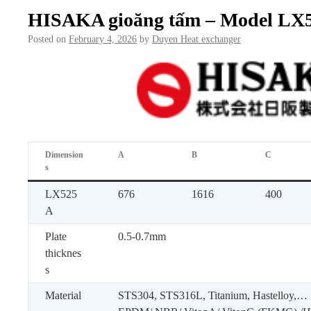
HISAKA gioăng tấm – Model LX
Posted on
February 4, 2026
by
Duyen Heat exchanger
Dimension
A
B
C
s
LX525
676
1616
400
A
Plate
0.5-0.7mm
thicknes
s
Material
STS304, STS316L, Titanium, Hastelloy,…