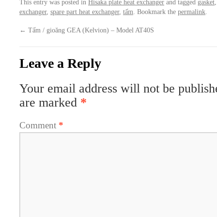
This entry was posted in
Hisaka plate heat exchanger
and tagged
gasket
exchanger
,
spare part heat exchanger
,
tấm
. Bookmark the
permalink
.
←
Tấm / gioăng GEA (Kelvion) – Model AT40S
Leave a Reply
Your email address will not be publish
are marked
*
Comment
*