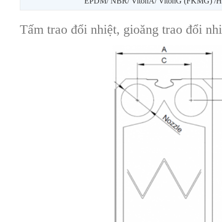
EPDM/ NBR/ VitonA/ VitonG (FKMG) 
Tấm trao đổi nhiệt, gioăng trao đổi nh